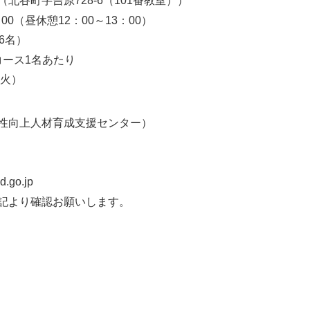
北谷町字吉原728-6（101番教室））
00（昼休憩12：00～13：00）
6名）
コース1名あたり
（火）
性向上人材育成支援センター）
.go.jp
記より確認お願いします。