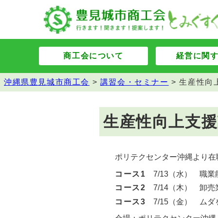
商工会について
経営に関
沖縄県豊見城市商工会
>
講習会・セミナー
>
生産性向
生産性向上支
ポリテクセンター沖縄より在
コース1
7/13（水） 職
コース2
7/14（木） 卸
コース3
7/15（金） ム