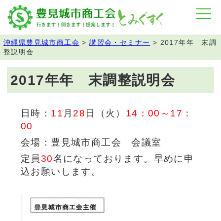
沖縄県豊見城市商工会
>
講習会・セミナー
>
2017年年 末調
整説明会
2017年年 末調整説明会
日時：
11
月
28
日（火）
14：00～17：
00
会場：豊見城市商工会 会議室
定員
30
名になっております。早めに申
込お願いします。