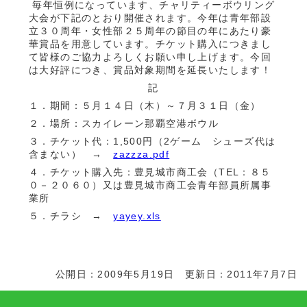
毎年恒例になっています、チャリティーボウリング
大会が下記のとおり開催されます。今年は青年部設
立３０周年・女性部２５周年の節目の年にあたり豪
華賞品を用意しています。チケット購入につきまし
て皆様のご協力よろしくお願い申し上げます。今回
は大好評につき、賞品対象期間を延長いたします！
記
１．期間：５月１４日（木）～７月３１日（金）
２．場所：スカイレーン那覇空港ボウル
３．チケット代：1,500円（2ゲーム シューズ代は
含まない） →
zazzza.pdf
４．チケット購入先：豊見城市商工会（TEL：８５
０－２０６０）又は豊見城市商工会青年部員所属事
業所
５．チラシ →
yayey.xls
公開日：2009年5月19日 更新日：2011年7月7日