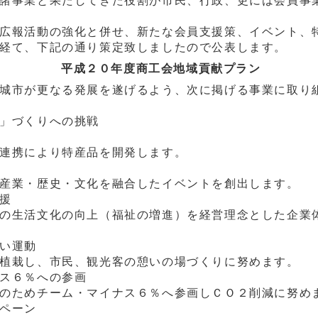
諸事業と果たしてきた役割が市民、行政、更には会員事
広報活動の強化と併せ、新たな会員支援策、イベント、
経て、下記の通り策定致しましたので公表します。
平成２０年度商工会地域貢献プラン
城市が更なる発展を遂げるよう、次に掲げる事業に取り
」づくりへの挑戦
により特産品を開発します。
歴史・文化を融合したイベントを創出します。
援
活文化の向上（福祉の増進）を経営理念とした企業体
い運動
、市民、観光客の憩いの場づくりに努めます。
ス６％への参画
チーム・マイナス６％へ参画しＣＯ２削減に努め
ペーン