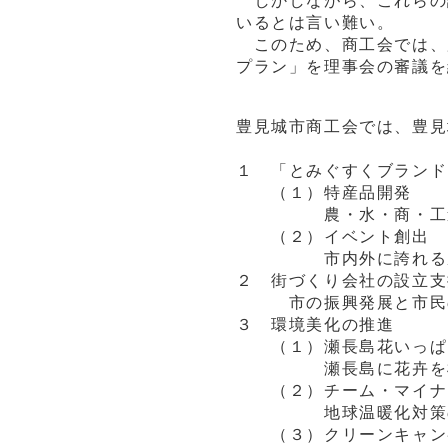
しかしながら、これらの
いるとは言い難い。
このため、商工会では、
プラン」を理事会の審議を
豊見城市商工会では、豊見
１ 「とみぐすくブランド
（１）特産品開発
農・水・商・工連携
（２）イベント創出
市内外に誇れる産業・
２ 街づくり会社の設立支
市の振興発展と市民の生
３ 環境美化の推進
（１）瀬長島花いっぱ
瀬長島に花卉を植栽し
（２）チーム・マイナ
地球温暖化対策のため
（３）クリーンキャン