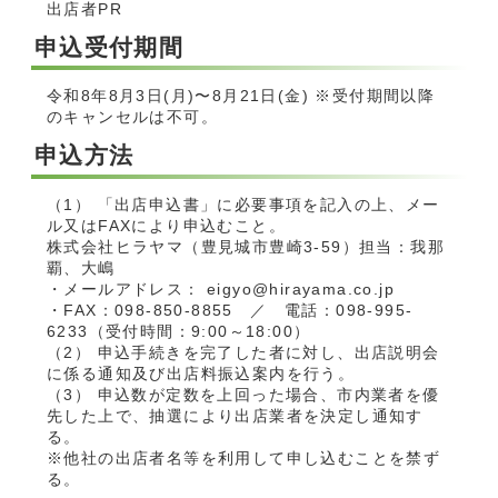
出店者PR
申込受付期間
令和8年8月3日(月)〜8月21日(金) ※受付期間以降
のキャンセルは不可。
申込方法
（1） 「出店申込書」に必要事項を記入の上、メー
ル又はFAXにより申込むこと。
株式会社ヒラヤマ（豊見城市豊崎3-59）担当：我那
覇、大嶋
・メールアドレス： eigyo@hirayama.co.jp
・FAX：098-850-8855 ／ 電話：098-995-
6233（受付時間：9:00～18:00）
（2） 申込手続きを完了した者に対し、出店説明会
に係る通知及び出店料振込案内を行う。
（3） 申込数が定数を上回った場合、市内業者を優
先した上で、抽選により出店業者を決定し通知す
る。
※他社の出店者名等を利用して申し込むことを禁ず
る。