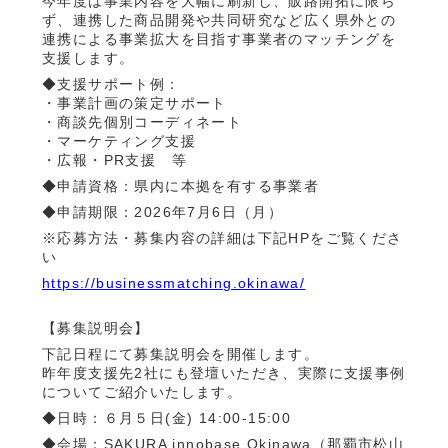
今年度は事業内容を大幅に刷新し、販路開拓に限ら
ず、連携した商品開発や共同研究など広く県外との
連携による事業拡大を目指す事業者のマッチングを
支援します。
◆支援サポート例：
・事業計画の策定サポート
・商談先個別コーディネート
・マーケティング支援
・広報・PR支援 等
◆申請資格：県内に本拠を有する事業者
◆申請期限：2026年7月6日（月）
※応募方法・募集内容の詳細は下記HPをご覧くださ
い
https://businessmatching.okinawa/
【募集説明会】
下記日程にて募集説明会を開催します。
昨年度支援先2社にも登壇いただき、実際に支援事例
についてご紹介いたします。
◆日時：６月５日(金) 14:00-15:00
◆会場：SAKURA innobase Okinawa（那覇市松山