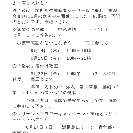
より差し入れも・・・
終了後は、場所を生鮮彩食シーサー殿に移し、懇親
会並びに6月の定例会を開催しました。結果は、下記
のとおりです。確認下さい。
☆講習会の開催 申込締切 ： 6月11日
（月）までに報告のこと
①携帯電話を使いこなそう！ 商工会にて
6月14日（木） 14時～16時
6月15日（金） 19時～21時
②「浴衣」着付け教室
6月22日（金） 19時半～ （2～３時間
程度） 商工会にて
準備するもの ： 浴衣・帯・帯板・腰紐（3
本）：Tシャツ/スパッツの軽装
※無い方は、講師で手配するそうです。気軽
に参加して下さい。
③クリーン・フラワーキャンペーンの実施とフリマ
ーケットへの出店
6月17日（日） 瀬長島にて ： 青年部と
合同です