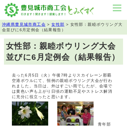
沖縄県豊見城市商工会
>
女性部
>
女性部：親睦ボウリング大
会並びに6月定例会（結果報告）
女性部：親睦ボウリング大会
並びに6月定例会（結果報告）
去った6月5日（火）午後7時よりスカイレーン那覇
空港ボウルにて、恒例の親睦ボウリング大会が行わ
れました。当日は、外はすごい雨でしたが、会場で
は黄色い声も上がり日頃の運動不足やストレス解消
に充分に役立ったと思います。
青年部